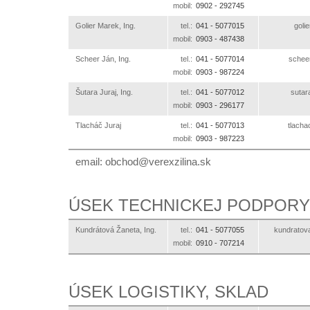
mobil:
0902 -
292745
Golier Marek, Ing.
tel.:
041 -
5077015
ks.a
mobil:
0903 -
487438
Scheer Ján, Ing.
tel.:
041 -
5077014
ks.an
mobil:
0903 -
987224
Šutara Juraj, Ing.
tel.:
041 -
5077012
ks.an
mobil:
0903 -
296177
Tlacháč Juraj
tel.:
041 -
5077013
ks.ani
mobil:
0903 -
987223
email:
ks.anilizxerev@dohcbo
ÚSEK TECHNICKEJ PODPORY
Kundrátová Žaneta, Ing.
tel.:
041 -
5077055
ks.aniliz
mobil:
0910 -
707214
ÚSEK LOGISTIKY, SKLAD