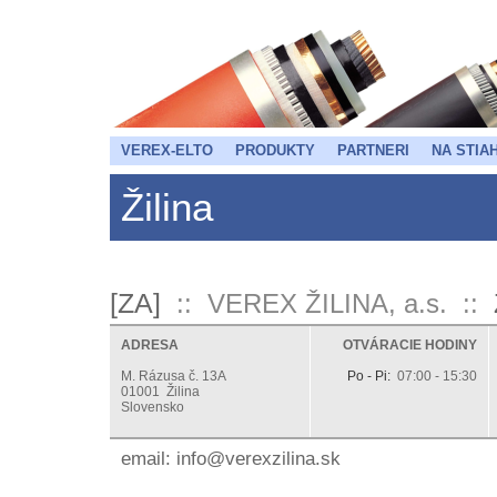
VEREX-ELTO
PRODUKTY
PARTNERI
NA STIA
Žilina
[ZA]
:: VEREX ŽILINA, a.s. ::
ADRESA
OTVÁRACIE HODINY
M. Rázusa č. 13A
Po - Pi:
07:00 - 15:30
01001 Žilina
Slovensko
email:
ks.anilizxerev@ofni