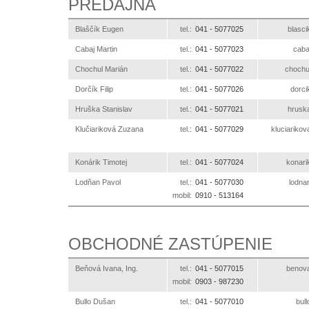
PREDAJŇA
Blaščík Eugen
tel.:
041 -
5077025
ks.ani
Cabaj Martin
tel.:
041 -
5077023
ks.a
Chochul Marián
tel.:
041 -
5077022
ks.ani
Dorčík Filip
tel.:
041 -
5077026
ks.an
Hruška Stanislav
tel.:
041 -
5077021
ks.an
Klučiariková Zuzana
tel.:
041 -
5077029
ks.anilizx
Konárik Timotej
tel.:
041 -
5077024
ks.ani
Lodňan Pavol
tel.:
041 -
5077030
ks.an
mobil:
0910 -
513164
OBCHODNÉ ZASTÚPENIE
Beňová Ivana, Ing.
tel.:
041 -
5077015
ks.ani
mobil:
0903 -
987230
Bullo Dušan
tel.:
041 -
5077010
ks.