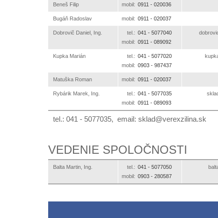
Beneš Filip
mobil:
0911 -
020036
Bugáň Radoslav
mobil:
0911 -
020037
Dobrovič Daniel, Ing.
tel.:
041 -
5077040
ks.anil
mobil:
0911 -
089092
Kupka Marián
tel.:
041 -
5077020
ks.an
mobil:
0903 -
987437
Matuška Roman
mobil:
0911 -
020037
Rybárik Marek, Ing.
tel.:
041 -
5077035
ks.a
mobil:
0911 -
089093
tel.: 041 - 5077035, email:
ks.anilizxerev@dalks
VEDENIE SPOLOČNOSTI
Balta Martin, Ing.
tel.:
041 -
5077050
ks.
mobil:
0903 -
280587