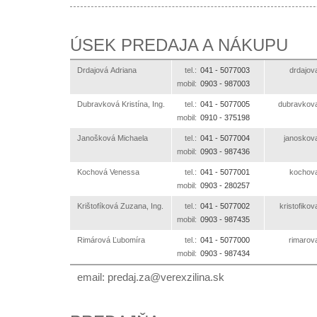
ÚSEK PREDAJA A NÁKUPU
Drdajová Adriana
tel.:
041 -
5077003
ks.anil
mobil:
0903 -
987003
Dubravková Kristína, Ing.
tel.:
041 -
5077005
ks.anilizx
mobil:
0910 -
375198
Janošková Michaela
tel.:
041 -
5077004
ks.anili
mobil:
0903 -
987436
Kochová Venessa
tel.:
041 -
5077001
ks.anil
mobil:
0903 -
280257
Krištofíková Zuzana, Ing.
tel.:
041 -
5077002
ks.anilizx
mobil:
0903 -
987435
Rimárová Ľubomíra
tel.:
041 -
5077000
ks.anil
mobil:
0903 -
987434
email:
ks.anilizxerev@az.jaderp