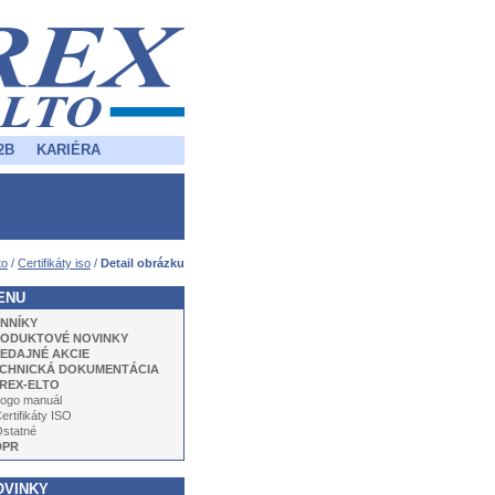
2B
KARIÉRA
to
/
Certifikáty iso
/
Detail obrázku
ENU
NNÍKY
ODUKTOVÉ NOVINKY
EDAJNÉ AKCIE
CHNICKÁ DOKUMENTÁCIA
REX-ELTO
ogo manuál
ertifikáty ISO
statné
DPR
OVINKY