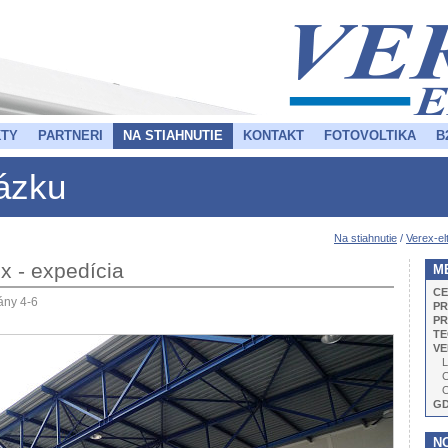
TY
PARTNERI
NA STIAHNUTIE
KONTAKT
FOTOVOLTIKA
B
rázku
Na stiahnutie
/
Verex-el
ex - expedícia
M
CE
ány 4-6
PR
PR
TE
VE
L
C
O
G
N