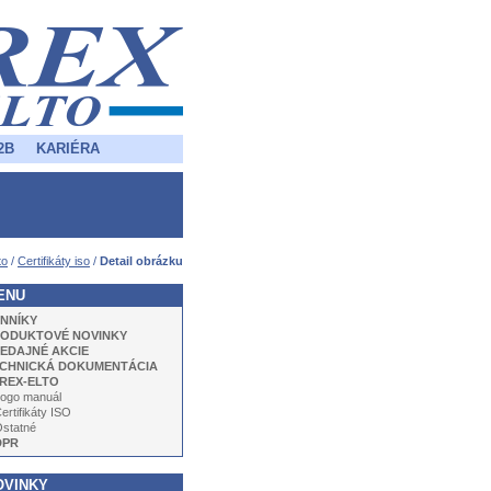
2B
KARIÉRA
to
/
Certifikáty iso
/
Detail obrázku
ENU
NNÍKY
ODUKTOVÉ NOVINKY
EDAJNÉ AKCIE
CHNICKÁ DOKUMENTÁCIA
REX-ELTO
ogo manuál
ertifikáty ISO
statné
DPR
OVINKY