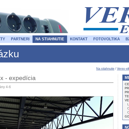
TY
PARTNERI
NA STIAHNUTIE
KONTAKT
FOTOVOLTIKA
B
rázku
Na stiahnutie
/
Verex-el
ex - expedícia
M
CE
ány 4-6
PR
PR
TE
VE
L
C
O
G
N