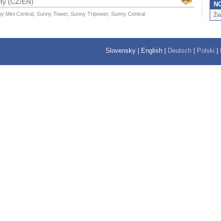
sty (CZ/EN)
N
ny Mini Central, Sunny Tower, Sunny Tripower, Sunny Central
Ži
Slovensky
|
English
|
Deutsch
|
Polski
|