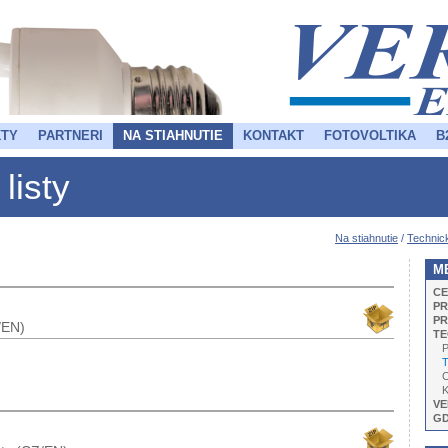
TY
PARTNERI
NA STIAHNUTIE
KONTAKT
FOTOVOLTIKA
B
listy
Na stiahnutie
/
Technic
M
CE
PR
PR
K/EN)
TE
P
Te
C
K
VE
G