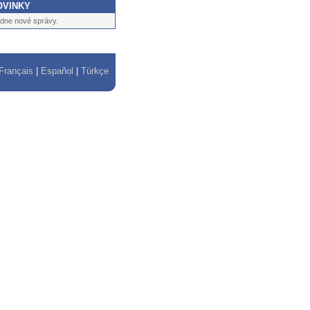
OVINKY
adne nové správy.
Français
|
Español
|
Türkçe