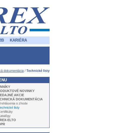
2B
KARIÉRA
ká dokumentácia
/
Technické listy
ENU
NNÍKY
ODUKTOVÉ NOVINKY
EDAJNÉ AKCIE
CHNICKÁ DOKUMENTÁCIA
rehlásenia o zhode
chnické listy
ertifikáty
atalógy
REX-ELTO
DPR