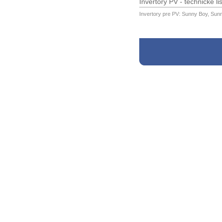
Invertory PV - technické li
Invertory pre PV: Sunny Boy, Sun