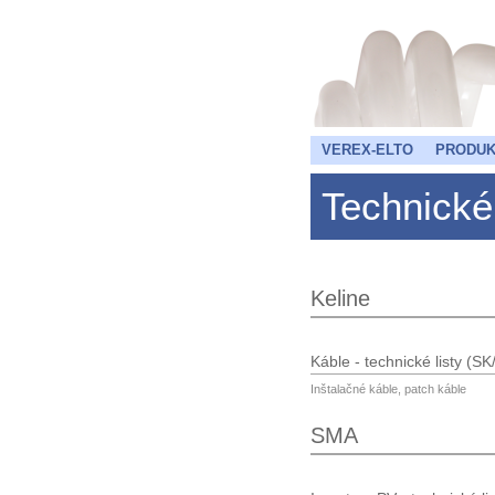
VEREX-ELTO
PRODUK
Technické 
Keline
Káble - technické listy (S
Inštalačné káble, patch káble
SMA