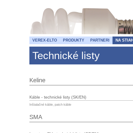
VEREX-ELTO
PRODUKTY
PARTNERI
NA STIA
Technické listy
Keline
Káble - technické listy (SK/EN)
Inštalačné káble, patch káble
SMA