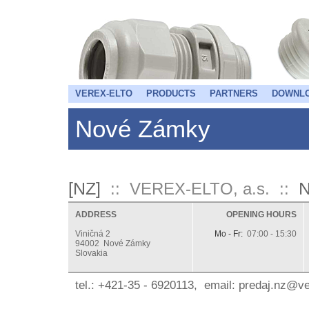
VEREX-ELTO
PRODUCTS
PARTNERS
DOWNL
Nové Zámky
[NZ]
N
:: VEREX-ELTO, a.s. ::
ADDRESS
OPENING HOURS
Viničná 2
Mo - Fr:
07:00 - 15:30
94002 Nové Zámky
Slovakia
tel.: +421-35 - 6920113, email:
ks.otlexerev