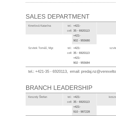
SALES DEPARTMENT
Kmeťová Katarína
tel.:
+421-
cell:
35 -
6920113
+421-
902 -
955680
Szvitek Tomáš, Mgr.
tel.:
+421-
ks.o
cell:
35 -
6920113
+421-
902 -
955684
tel.: +421-35 - 6920113, email:
ks.otlexerev@zn.jad
BRANCH LEADERSHIP
Keszely Štefan
tel.:
+421-
ks.ot
cell:
35 -
6920113
+421-
910 -
987228